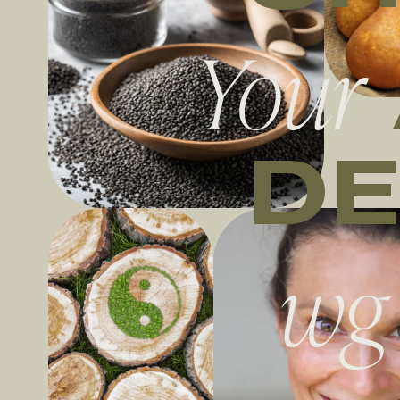
Your
DE
wg