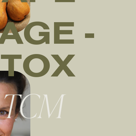
AGE -
TOX
 TCM